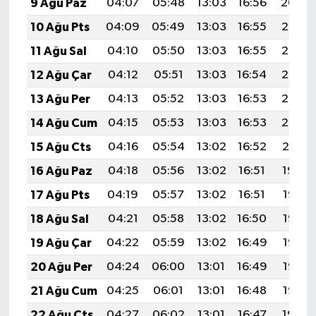
9 Ağu Paz
04:07
05:48
13:03
16:56
20:09
10 Ağu Pts
04:09
05:49
13:03
16:55
20:07
11 Ağu Sal
04:10
05:50
13:03
16:55
20:06
12 Ağu Çar
04:12
05:51
13:03
16:54
20:05
13 Ağu Per
04:13
05:52
13:03
16:53
20:03
14 Ağu Cum
04:15
05:53
13:03
16:53
20:02
15 Ağu Cts
04:16
05:54
13:02
16:52
20:01
16 Ağu Paz
04:18
05:56
13:02
16:51
19:59
17 Ağu Pts
04:19
05:57
13:02
16:51
19:58
18 Ağu Sal
04:21
05:58
13:02
16:50
19:56
19 Ağu Çar
04:22
05:59
13:02
16:49
19:55
20 Ağu Per
04:24
06:00
13:01
16:49
19:53
21 Ağu Cum
04:25
06:01
13:01
16:48
19:52
22 Ağu Cts
04:27
06:02
13:01
16:47
19:50