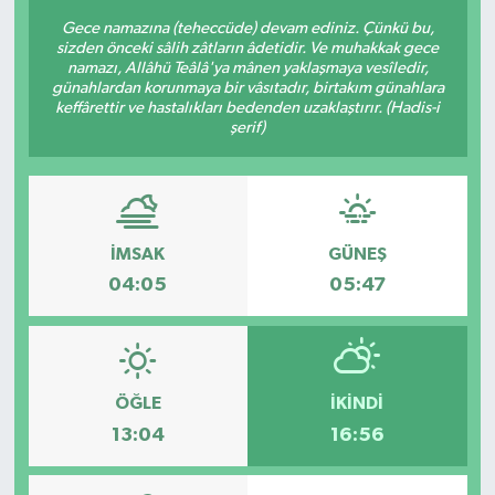
Gece namazına (teheccüde) devam ediniz. Çünkü bu,
sizden önceki sâlih zâtların âdetidir. Ve muhakkak gece
namazı, Allâhü Teâlâ'ya mânen yaklaşmaya vesîledir,
günahlardan korunmaya bir vâsıtadır, birtakım günahlara
keffârettir ve hastalıkları bedenden uzaklaştırır. (Hadis-i
şerif)
İMSAK
GÜNEŞ
04:05
05:47
ÖĞLE
İKINDI
13:04
16:56