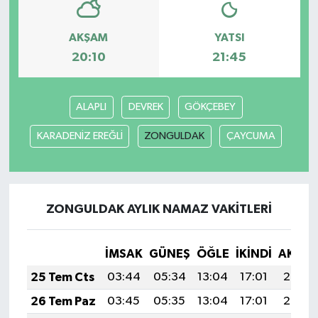
AKŞAM
YATSI
20:10
21:45
ALAPLI
DEVREK
GÖKÇEBEY
KARADENİZ EREĞLİ
ZONGULDAK
ÇAYCUMA
ZONGULDAK AYLIK NAMAZ VAKITLERI
İMSAK
GÜNEŞ
ÖĞLE
İKINDI
AKŞA
25 Tem Cts
03:44
05:34
13:04
17:01
20:25
26 Tem Paz
03:45
05:35
13:04
17:01
20:24