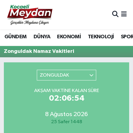
Nöbetçi Eczaneler
GÜNDEM
DÜNYA
EKONOMİ
TEKNOLOJİ
SPO
Hava Durumu
Zonguldak Namaz Vakitleri
Trafik Durumu
Süper Lig Puan Durumu ve Fikstür
ZONGULDAK
Tüm Manşetler
AKŞAM VAKTINE KALAN SÜRE
02:06:54
Son Dakika Haberleri
Haber Arşivi
8 Ağustos 2026
25 Safer 1448