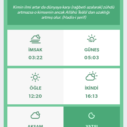
Kimin ilmi artar da dünyaya karşı (rağbeti azalarak) zühdü
artmazsa o kimsenin ancak Allâhü Teâlâ'dan uzaklığı
artmış olur. (Hadis-i şerif)
İMSAK
GÜNEŞ
03:22
05:03
ÖĞLE
İKINDI
12:20
16:13
AKŞAM
YATSI