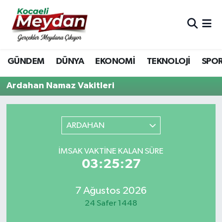
Nöbetçi Eczaneler
GÜNDEM
DÜNYA
EKONOMİ
TEKNOLOJİ
SPO
Hava Durumu
Ardahan Namaz Vakitleri
Trafik Durumu
Süper Lig Puan Durumu ve Fikstür
ARDAHAN
Tüm Manşetler
İMSAK VAKTINE KALAN SÜRE
03:25:27
Son Dakika Haberleri
Haber Arşivi
7 Ağustos 2026
24 Safer 1448