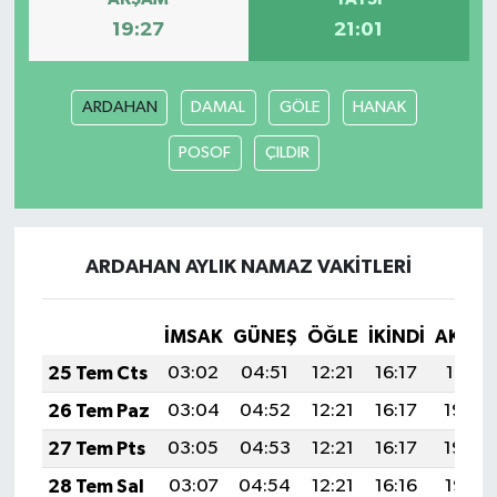
19:27
21:01
ARDAHAN
DAMAL
GÖLE
HANAK
POSOF
ÇILDIR
ARDAHAN AYLIK NAMAZ VAKITLERI
İMSAK
GÜNEŞ
ÖĞLE
İKINDI
AKŞA
25 Tem Cts
03:02
04:51
12:21
16:17
19:41
26 Tem Paz
03:04
04:52
12:21
16:17
19:40
27 Tem Pts
03:05
04:53
12:21
16:17
19:39
28 Tem Sal
03:07
04:54
12:21
16:16
19:38