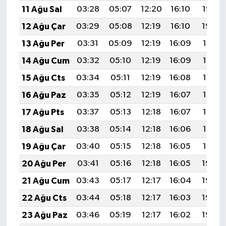
11 Ağu Sal
03:28
05:07
12:20
16:10
19:22
12 Ağu Çar
03:29
05:08
12:19
16:10
19:20
13 Ağu Per
03:31
05:09
12:19
16:09
19:19
14 Ağu Cum
03:32
05:10
12:19
16:09
19:18
15 Ağu Cts
03:34
05:11
12:19
16:08
19:16
16 Ağu Paz
03:35
05:12
12:19
16:07
19:15
17 Ağu Pts
03:37
05:13
12:18
16:07
19:13
18 Ağu Sal
03:38
05:14
12:18
16:06
19:12
19 Ağu Çar
03:40
05:15
12:18
16:05
19:10
20 Ağu Per
03:41
05:16
12:18
16:05
19:09
21 Ağu Cum
03:43
05:17
12:17
16:04
19:08
22 Ağu Cts
03:44
05:18
12:17
16:03
19:06
23 Ağu Paz
03:46
05:19
12:17
16:02
19:05