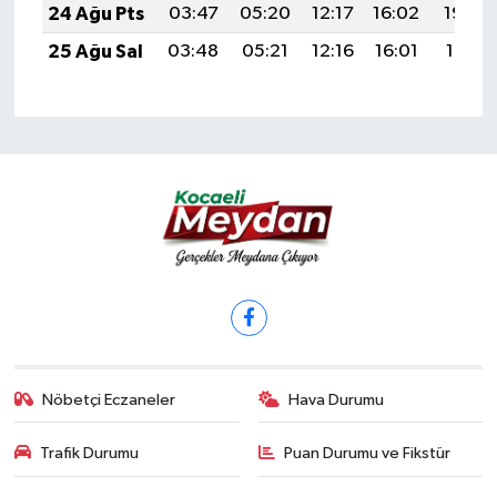
24 Ağu Pts
03:47
05:20
12:17
16:02
19:03
25 Ağu Sal
03:48
05:21
12:16
16:01
19:01
Nöbetçi Eczaneler
Hava Durumu
Trafik Durumu
Puan Durumu ve Fikstür