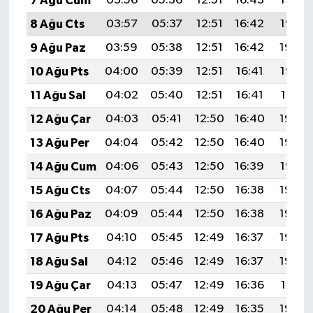
7 Ağu Cum
03:56
05:36
12:51
16:43
19:56
8 Ağu Cts
03:57
05:37
12:51
16:42
19:55
9 Ağu Paz
03:59
05:38
12:51
16:42
19:54
10 Ağu Pts
04:00
05:39
12:51
16:41
19:53
11 Ağu Sal
04:02
05:40
12:51
16:41
19:51
12 Ağu Çar
04:03
05:41
12:50
16:40
19:50
13 Ağu Per
04:04
05:42
12:50
16:40
19:49
14 Ağu Cum
04:06
05:43
12:50
16:39
19:47
15 Ağu Cts
04:07
05:44
12:50
16:38
19:46
16 Ağu Paz
04:09
05:44
12:50
16:38
19:45
17 Ağu Pts
04:10
05:45
12:49
16:37
19:43
18 Ağu Sal
04:12
05:46
12:49
16:37
19:42
19 Ağu Çar
04:13
05:47
12:49
16:36
19:41
20 Ağu Per
04:14
05:48
12:49
16:35
19:39