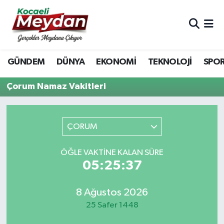
Nöbetçi Eczaneler
GÜNDEM
DÜNYA
EKONOMİ
TEKNOLOJİ
SPO
Hava Durumu
Çorum Namaz Vakitleri
Trafik Durumu
Süper Lig Puan Durumu ve Fikstür
ÇORUM
Tüm Manşetler
ÖĞLE VAKTINE KALAN SÜRE
05:25:37
Son Dakika Haberleri
Haber Arşivi
8 Ağustos 2026
25 Safer 1448