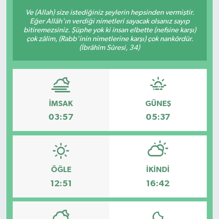
Ve (Allah) size istediğiniz şeylerin hepsinden vermiştir.
Eğer Allâh'ın verdiği nimetleri sayacak olsanız sayıp
bitiremezsiniz. Şüphe yok ki insan elbette (nefsine karşı)
çok zâlim, (Rabb'inin nimetlerine karşı) çok nankördür.
(İbrâhîm Sûresi, 34)
İMSAK
GÜNEŞ
03:57
05:37
ÖĞLE
İKINDI
12:51
16:42