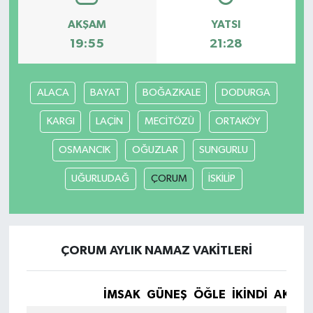
AKŞAM
YATSI
19:55
21:28
ALACA
BAYAT
BOĞAZKALE
DODURGA
KARGI
LAÇİN
MECİTÖZÜ
ORTAKÖY
OSMANCIK
OĞUZLAR
SUNGURLU
UĞURLUDAĞ
ÇORUM
İSKİLİP
ÇORUM AYLIK NAMAZ VAKITLERI
İMSAK
GÜNEŞ
ÖĞLE
İKINDI
AKŞA