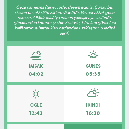
Gece namazına (teheccüde) devam ediniz. Çünkü bu,
sizden önceki sâlih zâtların âdetidir. Ve muhakkak gece
namazı, Allâhü Teâlâ'ya mânen yaklaşmaya vesîledir,
günahlardan korunmaya bir vâsıtadır, birtakım günahlara
keffârettir ve hastalıkları bedenden uzaklaştırır. (Hadis-i
şerif)
İMSAK
GÜNEŞ
04:02
05:35
ÖĞLE
İKINDI
12:43
16:30