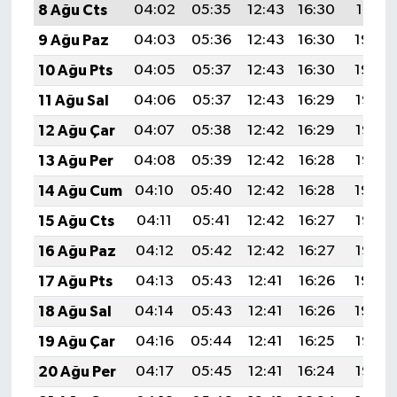
8 Ağu Cts
04:02
05:35
12:43
16:30
19:41
9 Ağu Paz
04:03
05:36
12:43
16:30
19:40
10 Ağu Pts
04:05
05:37
12:43
16:30
19:39
11 Ağu Sal
04:06
05:37
12:43
16:29
19:38
12 Ağu Çar
04:07
05:38
12:42
16:29
19:37
13 Ağu Per
04:08
05:39
12:42
16:28
19:35
14 Ağu Cum
04:10
05:40
12:42
16:28
19:34
15 Ağu Cts
04:11
05:41
12:42
16:27
19:33
16 Ağu Paz
04:12
05:42
12:42
16:27
19:32
17 Ağu Pts
04:13
05:43
12:41
16:26
19:30
18 Ağu Sal
04:14
05:43
12:41
16:26
19:29
19 Ağu Çar
04:16
05:44
12:41
16:25
19:28
20 Ağu Per
04:17
05:45
12:41
16:24
19:27