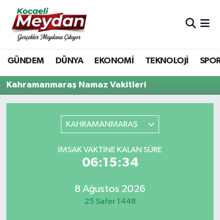
Nöbetçi Eczaneler
GÜNDEM
DÜNYA
EKONOMİ
TEKNOLOJİ
SPO
Hava Durumu
Kahramanmaraş Namaz Vakitleri
Trafik Durumu
Süper Lig Puan Durumu ve Fikstür
KAHRAMANMARAŞ
Tüm Manşetler
İMSAK VAKTINE KALAN SÜRE
06:15:34
Son Dakika Haberleri
Haber Arşivi
8 Ağustos 2026
25 Safer 1448