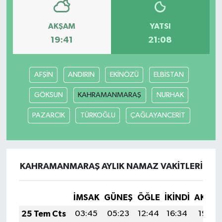
AKŞAM
YATSI
19:41
21:08
AFŞİN
ANDIRIN
EKİNÖZÜ
ELBİSTAN
GÖKSUN
KAHRAMANMARAŞ
NURHAK
PAZARCIK
TÜRKOĞLU
ÇAĞLAYANCERİT
KAHRAMANMARAŞ AYLIK NAMAZ VAKITLERI
İMSAK
GÜNEŞ
ÖĞLE
İKINDI
AKŞA
25 Tem Cts
03:45
05:23
12:44
16:34
19:54