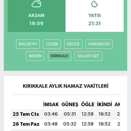
AKŞAM
YATSI
19:59
21:31
BALISEYH
CELEBI
DELICE
KARAKECILI
KESKİN
KIRIKKALE
SULAKYURT
KIRIKKALE AYLIK NAMAZ VAKITLERI
İMSAK
GÜNEŞ
ÖĞLE
İKINDI
AKŞA
25 Tem Cts
03:46
05:31
12:58
16:52
20:14
26 Tem Paz
03:48
05:32
12:58
16:52
20:13