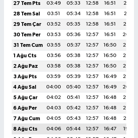
27 Tem Pts
03:49
05:33
12:58
16:51
20:12
28 Tem Sal
03:51
05:34
12:58
16:51
20:11
29 Tem Çar
03:52
05:35
12:58
16:51
20:10
30 Tem Per
03:53
05:36
12:57
16:51
20:09
31 Tem Cum
03:55
05:37
12:57
16:50
20:08
1 Ağu Cts
03:56
05:38
12:57
16:50
20:07
2 Ağu Paz
03:58
05:38
12:57
16:50
20:06
3 Ağu Pts
03:59
05:39
12:57
16:49
20:05
4 Ağu Sal
04:00
05:40
12:57
16:49
20:04
5 Ağu Çar
04:02
05:41
12:57
16:48
20:03
6 Ağu Per
04:03
05:42
12:57
16:48
20:02
7 Ağu Cum
04:05
05:43
12:57
16:48
20:01
8 Ağu Cts
04:06
05:44
12:57
16:47
19:59