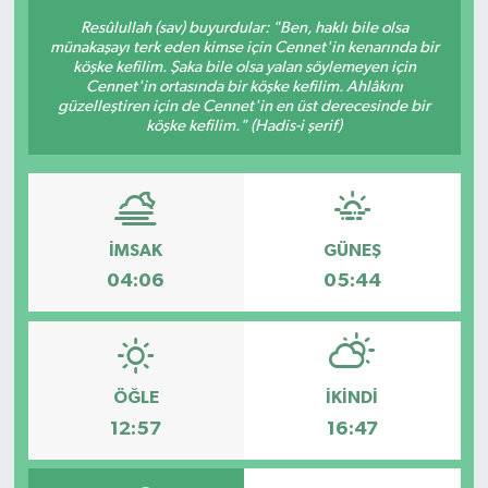
Resûlullah (sav) buyurdular: "Ben, haklı bile olsa
münakaşayı terk eden kimse için Cennet'in kenarında bir
köşke kefilim. Şaka bile olsa yalan söylemeyen için
Cennet'in ortasında bir köşke kefilim. Ahlâkını
güzelleştiren için de Cennet'in en üst derecesinde bir
köşke kefilim." (Hadis-i şerif)
İMSAK
GÜNEŞ
04:06
05:44
ÖĞLE
İKINDI
12:57
16:47