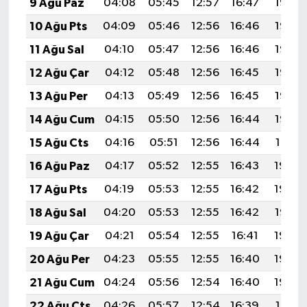
9 Ağu Paz
04:08
05:45
12:57
16:47
19:58
10 Ağu Pts
04:09
05:46
12:56
16:46
19:57
11 Ağu Sal
04:10
05:47
12:56
16:46
19:56
12 Ağu Çar
04:12
05:48
12:56
16:45
19:55
13 Ağu Per
04:13
05:49
12:56
16:45
19:53
14 Ağu Cum
04:15
05:50
12:56
16:44
19:52
15 Ağu Cts
04:16
05:51
12:56
16:44
19:51
16 Ağu Paz
04:17
05:52
12:55
16:43
19:49
17 Ağu Pts
04:19
05:53
12:55
16:42
19:48
18 Ağu Sal
04:20
05:53
12:55
16:42
19:47
19 Ağu Çar
04:21
05:54
12:55
16:41
19:45
20 Ağu Per
04:23
05:55
12:55
16:40
19:44
21 Ağu Cum
04:24
05:56
12:54
16:40
19:42
22 Ağu Cts
04:26
05:57
12:54
16:39
19:41