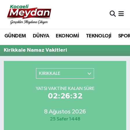
Nöbetçi Eczaneler
GÜNDEM
DÜNYA
EKONOMİ
TEKNOLOJİ
SPO
Hava Durumu
Kirikkale Namaz Vakitleri
Trafik Durumu
Süper Lig Puan Durumu ve Fikstür
KIRIKKALE
Tüm Manşetler
YATSI VAKTINE KALAN SÜRE
02:26:32
Son Dakika Haberleri
Haber Arşivi
8 Ağustos 2026
25 Safer 1448