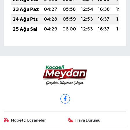
23 Ağu Paz
04:27
05:58
12:54
16:38
19:39
24 Ağu Pts
04:28
05:59
12:53
16:37
19:38
25 Ağu Sal
04:29
06:00
12:53
16:37
19:36
Nöbetçi Eczaneler
Hava Durumu