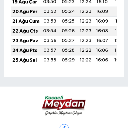
19 Ağu Çar
03:50
05:23
12:24
16:10
19:14
20 Ağu Per
03:52
05:24
12:23
16:09
19:13
21 Ağu Cum
03:53
05:25
12:23
16:09
19:11
22 Ağu Cts
03:54
05:26
12:23
16:08
19:10
23 Ağu Paz
03:56
05:27
12:23
16:07
19:08
24 Ağu Pts
03:57
05:28
12:22
16:06
19:07
25 Ağu Sal
03:58
05:29
12:22
16:06
19:05