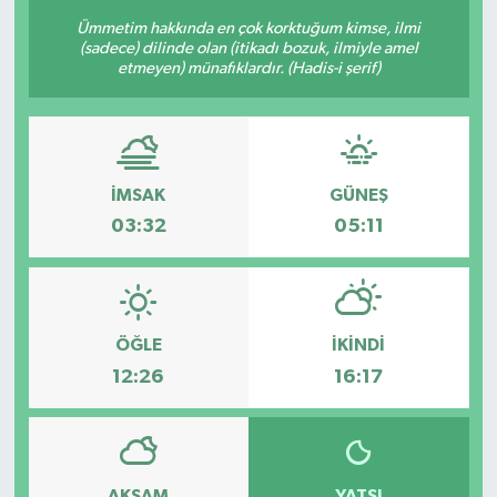
Ümmetim hakkında en çok korktuğum kimse, ilmi
(sadece) dilinde olan (itikadı bozuk, ilmiyle amel
etmeyen) münafıklardır. (Hadis-i şerif)
İMSAK
GÜNEŞ
03:32
05:11
ÖĞLE
İKINDI
12:26
16:17
AKŞAM
YATSI