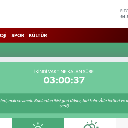
BIT
64.
DO
47,
EU
OJİ
SPOR
KÜLTÜR
55,
STE
64,
GRA
666
BİS
İKINDI VAKTINE KALAN SÜRE
13.
03:00:37
ri, malı ve ameli. Bunlardan ikisi geri döner, biri kalır: Âile fertleri ve 
şerif)