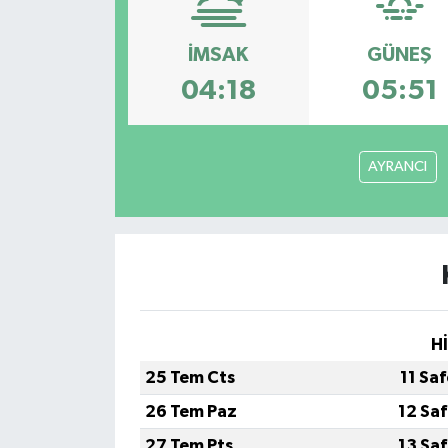
İMSAK
GÜNEŞ
04:18
05:51
AYRANCI
H
25 Tem Cts
11 Sa
26 Tem Paz
12 Sa
27 Tem Pts
13 Sa