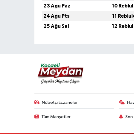
23 Ağu Paz
10 Rebiu
24 Ağu Pts
11 Rebiu
25 Ağu Sal
12 Rebiu
Nöbetçi Eczaneler
Ha
Tüm Manşetler
Son 