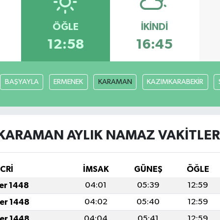
ÖĞLE
İKINDI
12:58
16:45
BAŞYAYLA
ERMENEK
KARAMAN
KAZIMKARABEKİR
KARAMAN AYLIK NAMAZ VAKITLER
İCRİ
İMSAK
GÜNEŞ
ÖĞLE
fer 1448
04:01
05:39
12:59
fer 1448
04:02
05:40
12:59
fer 1448
04:04
05:41
12:59