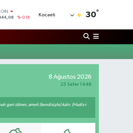
°
COIN
30
Kocaeli
944,08
%-0.18
LAR
7436
%0.18
RO
2510
%0.32
RLİN
4811
%0.38
M ALTIN
0.55
%0.03
T100
8 Ağustos 2026
779
%-14
25 Safer 1448
malı geri döner, ameli (kendisiyle) kalır. (Hadis-i