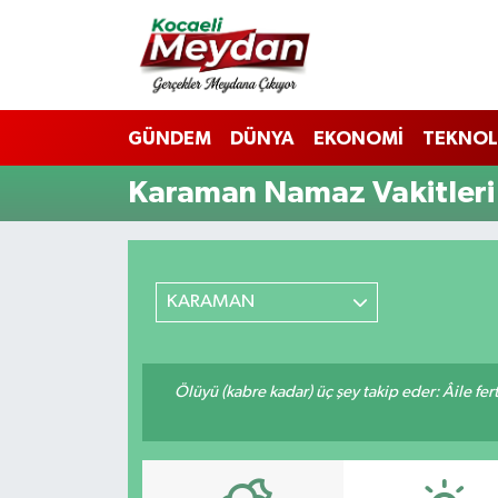
Nöbetçi Eczaneler
GÜNDEM
DÜNYA
EKONOMİ
TEKNOL
Hava Durumu
Karaman Namaz Vakitleri
Trafik Durumu
Süper Lig Puan Durumu ve Fikstür
KARAMAN
Tüm Manşetler
Son Dakika Haberleri
Ölüyü (kabre kadar) üç şey takip eder: Âile fertle
Haber Arşivi