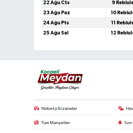
22 Ağu Cts
9 Rebiul
23 Ağu Paz
10 Rebiu
24 Ağu Pts
11 Rebiu
25 Ağu Sal
12 Rebiu
Nöbetçi Eczaneler
Ha
Tüm Manşetler
Son 