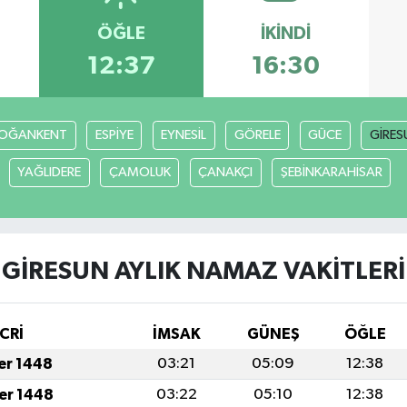
ÖĞLE
İKINDI
12:37
16:30
OĞANKENT
ESPİYE
EYNESİL
GÖRELE
GÜCE
GİRES
YAĞLIDERE
ÇAMOLUK
ÇANAKÇI
ŞEBİNKARAHİSAR
GİRESUN AYLIK NAMAZ VAKITLERI
CRİ
İMSAK
GÜNEŞ
ÖĞLE
fer 1448
03:21
05:09
12:38
fer 1448
03:22
05:10
12:38