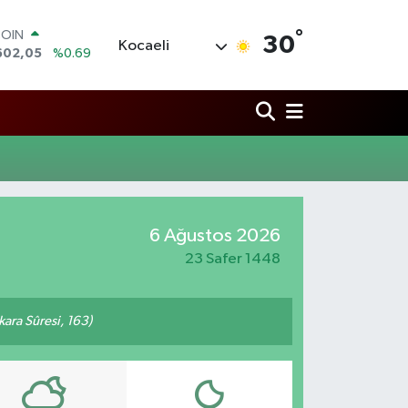
°
COIN
30
Kocaeli
602,05
%0.69
LAR
5986
%0.06
RO
0700
%0.1
RLİN
2438
%0.21
M ALTIN
8.23
%0.39
T100
6 Ağustos 2026
768
%48
23 Safer 1448
akara Sûresi, 163)