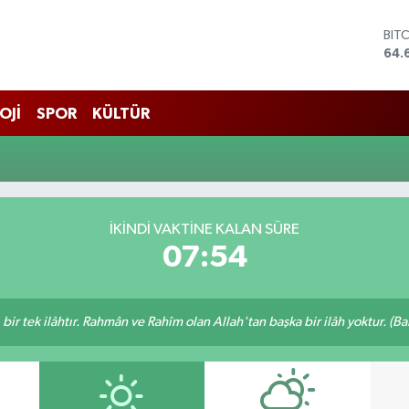
BIT
64.
DO
47,
EU
OJİ
SPOR
KÜLTÜR
55,
STE
64,
GRA
651
BİS
İKINDI VAKTINE KALAN SÜRE
13.
07:54
, bir tek ilâhtır. Rahmân ve Rahîm olan Allah'tan başka bir ilâh yoktur. (B