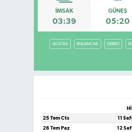
İMSAK
GÜNEŞ
03:39
05:20
ALUCRA
BULANCAK
DERELİ
D
Hİ
25 Tem Cts
11 Sa
26 Tem Paz
12 Sa