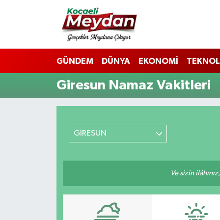
Nöbetçi Eczaneler
GÜNDEM
DÜNYA
EKONOMİ
TEKNOL
Hava Durumu
Giresun Namaz Vakitleri
Trafik Durumu
Süper Lig Puan Durumu ve Fikstür
GİRESUN
Tüm Manşetler
Son Dakika Haberleri
Ve sizin ilâhınız
Haber Arşivi