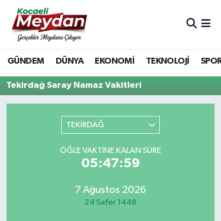
Nöbetçi Eczaneler
GÜNDEM
DÜNYA
EKONOMİ
TEKNOLOJİ
SPO
Hava Durumu
Tekirdağ Saray Namaz Vakitleri
Trafik Durumu
Süper Lig Puan Durumu ve Fikstür
TEKİRDAĞ
Tüm Manşetler
ÖĞLE VAKTINE KALAN SÜRE
05:47:59
Son Dakika Haberleri
Haber Arşivi
7 Ağustos 2026
24 Safer 1448