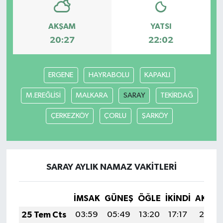
AKŞAM
YATSI
20:27
22:02
ERGENE
HAYRABOLU
KAPAKLI
M.EREĞLİSİ
MALKARA
SARAY
TEKİRDAĞ
ÇERKEZKÖY
ÇORLU
ŞARKÖY
SARAY AYLIK NAMAZ VAKITLERI
İMSAK
GÜNEŞ
ÖĞLE
İKINDI
AKŞA
25 Tem Cts
03:59
05:49
13:20
17:17
20:41