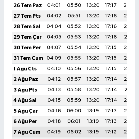
26 Tem Paz
04:01
05:50
13:20
17:17
20:40
27 Tem Pts
04:02
05:51
13:20
17:16
20:39
28 Tem Sal
04:04
05:52
13:20
17:16
20:38
29 Tem Çar
04:05
05:53
13:20
17:16
20:37
30 Tem Per
04:07
05:54
13:20
17:15
20:36
31 Tem Cum
04:09
05:55
13:20
17:15
20:35
1 Ağu Cts
04:10
05:56
13:20
17:15
20:34
2 Ağu Paz
04:12
05:57
13:20
17:14
20:32
3 Ağu Pts
04:13
05:58
13:20
17:14
20:31
4 Ağu Sal
04:15
05:59
13:20
17:14
20:30
5 Ağu Çar
04:16
06:00
13:19
17:13
20:29
6 Ağu Per
04:18
06:01
13:19
17:13
20:28
7 Ağu Cum
04:19
06:02
13:19
17:12
20:27