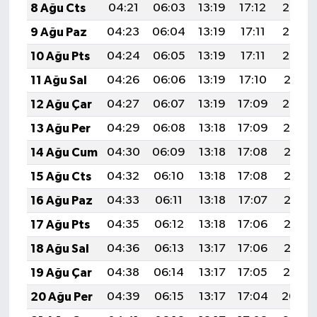
8 Ağu Cts
04:21
06:03
13:19
17:12
20:25
9 Ağu Paz
04:23
06:04
13:19
17:11
20:24
10 Ağu Pts
04:24
06:05
13:19
17:11
20:23
11 Ağu Sal
04:26
06:06
13:19
17:10
20:21
12 Ağu Çar
04:27
06:07
13:19
17:09
20:20
13 Ağu Per
04:29
06:08
13:18
17:09
20:19
14 Ağu Cum
04:30
06:09
13:18
17:08
20:17
15 Ağu Cts
04:32
06:10
13:18
17:08
20:16
16 Ağu Paz
04:33
06:11
13:18
17:07
20:15
17 Ağu Pts
04:35
06:12
13:18
17:06
20:13
18 Ağu Sal
04:36
06:13
13:17
17:06
20:12
19 Ağu Çar
04:38
06:14
13:17
17:05
20:10
20 Ağu Per
04:39
06:15
13:17
17:04
20:09