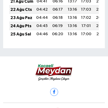
21 Ağu Cum
04:41
06:16
13:17
17:03
20:07
22 Ağu Cts
04:42
06:17
13:16
17:03
20:06
23 Ağu Paz
04:44
06:18
13:16
17:02
20:04
24 Ağu Pts
04:45
06:19
13:16
17:01
20:03
25 Ağu Sal
04:46
06:20
13:16
17:00
20:01