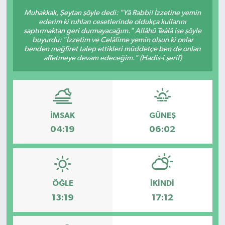
Muhakkak, Şeytan şöyle dedi: "Yâ Rabbi! İzzetine yemin
ederim ki ruhları cesetlerinde oldukça kullarını
saptırmaktan geri durmayacağım." Allâhü Teâlâ ise şöyle
buyurdu: "İzzetim ve Celâlime yemin olsun ki onlar
benden mağfiret talep ettikleri müddetçe ben de onları
affetmeye devam edeceğim." (Hadis-i şerif)
İMSAK
GÜNEŞ
04:19
06:02
ÖĞLE
İKINDI
13:19
17:12