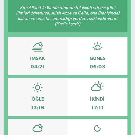
Kim Allâhü Teâlâ'nın dininde tefakkuh ederse (dînî
ilimleri öğrenirse) Allah Azze ve Celle, ona (her işinde)
kâfidir ve onu, hiç ummadığı yerden rızıklandırıverir.
(Hadis-i şerif)
İMSAK
GÜNEŞ
04:21
06:03
ÖĞLE
İKINDI
13:19
17:11