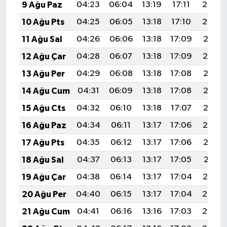
9 Ağu Paz
04:23
06:04
13:19
17:11
20:23
10 Ağu Pts
04:25
06:05
13:18
17:10
20:22
11 Ağu Sal
04:26
06:06
13:18
17:09
20:21
12 Ağu Çar
04:28
06:07
13:18
17:09
20:19
13 Ağu Per
04:29
06:08
13:18
17:08
20:18
14 Ağu Cum
04:31
06:09
13:18
17:08
20:17
15 Ağu Cts
04:32
06:10
13:18
17:07
20:15
16 Ağu Paz
04:34
06:11
13:17
17:06
20:14
17 Ağu Pts
04:35
06:12
13:17
17:06
20:12
18 Ağu Sal
04:37
06:13
13:17
17:05
20:11
19 Ağu Çar
04:38
06:14
13:17
17:04
20:10
20 Ağu Per
04:40
06:15
13:17
17:04
20:08
21 Ağu Cum
04:41
06:16
13:16
17:03
20:07