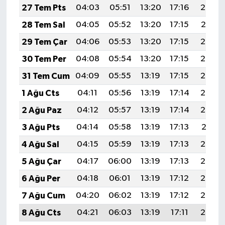
27 Tem Pts
04:03
05:51
13:20
17:16
20:38
28 Tem Sal
04:05
05:52
13:20
17:15
20:37
29 Tem Çar
04:06
05:53
13:20
17:15
20:36
30 Tem Per
04:08
05:54
13:20
17:15
20:35
31 Tem Cum
04:09
05:55
13:19
17:15
20:34
1 Ağu Cts
04:11
05:56
13:19
17:14
20:33
2 Ağu Paz
04:12
05:57
13:19
17:14
20:32
3 Ağu Pts
04:14
05:58
13:19
17:13
20:31
4 Ağu Sal
04:15
05:59
13:19
17:13
20:29
5 Ağu Çar
04:17
06:00
13:19
17:13
20:28
6 Ağu Per
04:18
06:01
13:19
17:12
20:27
7 Ağu Cum
04:20
06:02
13:19
17:12
20:26
8 Ağu Cts
04:21
06:03
13:19
17:11
20:25