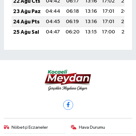
22 Ağu Cts
04:42
06:17
13:16
17:02
20:05
23 Ağu Paz
04:44
06:18
13:16
17:01
20:04
24 Ağu Pts
04:45
06:19
13:16
17:01
20:02
25 Ağu Sal
04:47
06:20
13:15
17:00
20:01
Nöbetçi Eczaneler
Hava Durumu