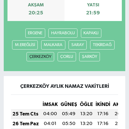
AKŞAM
YATSI
20:25
21:59
ERGENE
HAYRABOLU
KAPAKLI
M.EREĞLİSİ
MALKARA
SARAY
TEKİRDAĞ
ÇERKEZKÖY
ÇORLU
ŞARKÖY
ÇERKEZKÖY AYLIK NAMAZ VAKITLERI
İMSAK
GÜNEŞ
ÖĞLE
İKINDI
AKŞA
25 Tem Cts
04:00
05:49
13:20
17:16
20:40
26 Tem Paz
04:01
05:50
13:20
17:16
20:39