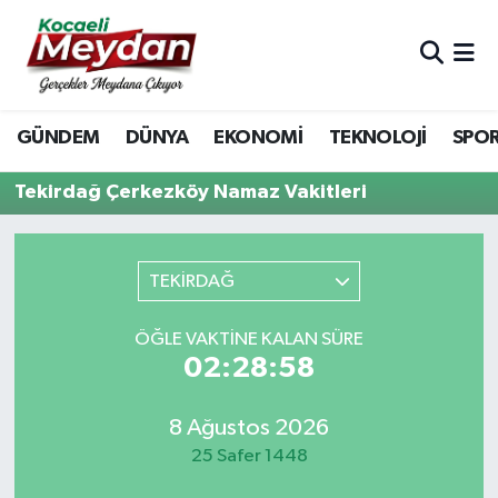
Nöbetçi Eczaneler
GÜNDEM
DÜNYA
EKONOMİ
TEKNOLOJİ
SPO
Hava Durumu
Tekirdağ Çerkezköy Namaz Vakitleri
Trafik Durumu
Süper Lig Puan Durumu ve Fikstür
TEKİRDAĞ
Tüm Manşetler
ÖĞLE VAKTINE KALAN SÜRE
02:28:58
Son Dakika Haberleri
Haber Arşivi
8 Ağustos 2026
25 Safer 1448