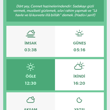
Dört şey, Cennet hazinelerindendir: Sadakayı gizli
vermek, musibeti gizlemek, sıla-i rahim yapmak ve "Lâ
havle ve lâ kuvvete illâ billâh" demek. (Hadis-i şerif)
İMSAK
GÜNEŞ
03:38
05:16
ÖĞLE
İKINDI
12:30
16:20
AKŞAM
YATSI