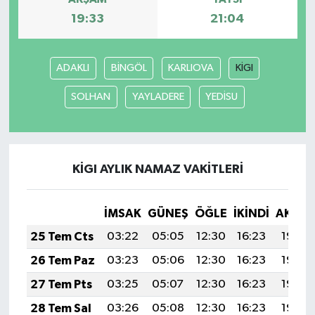
19:33
21:04
ADAKLI
BİNGÖL
KARLIOVA
KİGI
SOLHAN
YAYLADERE
YEDİSU
KİGI AYLIK NAMAZ VAKITLERI
İMSAK
GÜNEŞ
ÖĞLE
İKINDI
AKŞA
25 Tem Cts
03:22
05:05
12:30
16:23
19:45
26 Tem Paz
03:23
05:06
12:30
16:23
19:44
27 Tem Pts
03:25
05:07
12:30
16:23
19:43
28 Tem Sal
03:26
05:08
12:30
16:23
19:43