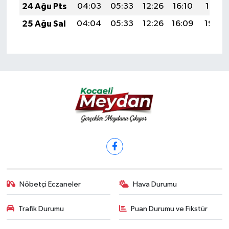
24 Ağu Pts
04:03
05:33
12:26
16:10
19:10
25 Ağu Sal
04:04
05:33
12:26
16:09
19:08
Nöbetçi Eczaneler
Hava Durumu
Trafik Durumu
Puan Durumu ve Fikstür