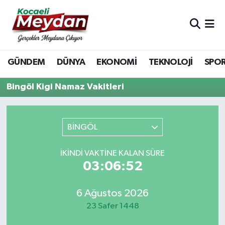
Nöbetçi Eczaneler
GÜNDEM
DÜNYA
EKONOMİ
TEKNOLOJİ
SPO
Hava Durumu
Bingöl Kigi Namaz Vakitleri
Trafik Durumu
Süper Lig Puan Durumu ve Fikstür
BİNGÖL
Tüm Manşetler
İKINDI VAKTINE KALAN SÜRE
03:06:52
Son Dakika Haberleri
Haber Arşivi
6 Ağustos 2026
23 Safer 1448